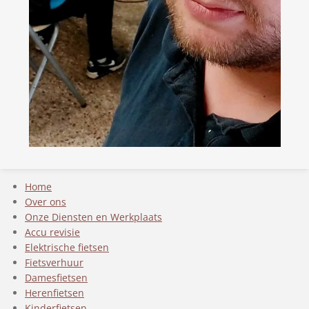
Home
Over ons
Onze Diensten en Werkplaats
Accu revisie
Elektrische fietsen
Fietsverhuur
Damesfietsen
Herenfietsen
Kinderfietsen