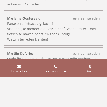
antwoord. Aanrader!
Marleine Oosterveld
een jaar geleden
Panasonic fietsaccu gekocht!
Vriendelijke meneer die passie heeft voor alles wat met
fietsen te maken heeft, en zeer kundig!
Wij zijn tevreden klanten!
Martijn De Vries
een jaar geleden
Oude fiets elders op de kop getikt voor mijn dochter, heb
hem bij Vincent gebracht en deze heeft hem volledig in
ere hersteld. Heb meerder fietsen in onderhoud gehad
E-mailadres
Telefoonnummer
Kaart
en dit tot alle tevredenheid, top service, top gasten en
lekker in ons eigen Dongjum💪🏼💪🏼
Saakje Lettinga
een jaar geleden
Superfreonlike, , flotte fytsenmakker!