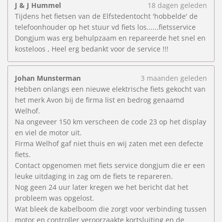
J & J Hummel
18 dagen geleden
Tijdens het fietsen van de Elfstedentocht 'hobbelde' de
telefoonhouder op het stuur vd fiets los......fietsservice
Dongjum was erg behulpzaam en repareerde het snel en
kosteloos , Heel erg bedankt voor de service !!!
Johan Munsterman
3 maanden geleden
Hebben onlangs een nieuwe elektrische fiets gekocht van
het merk Avon bij de firma list en bedrog genaamd
Welhof.
Na ongeveer 150 km verscheen de code 23 op het display
en viel de motor uit.
Firma Welhof gaf niet thuis en wij zaten met een defecte
fiets.
Contact opgenomen met fiets service dongjum die er een
leuke uitdaging in zag om de fiets te repareren.
Nog geen 24 uur later kregen we het bericht dat het
probleem was opgelost.
Wat bleek de kabelboom die zorgt voor verbinding tussen
motor en controller veroorzaakte kortsluiting en de