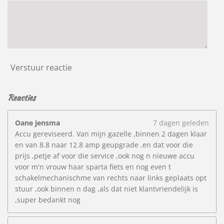
6
1
9
0
4
7
Verstuur reactie
6
s
t
Reacties
e
r
r
Oane jensma
7 dagen geleden
e
Accu gereviseerd. Van mijn gazelle ,binnen 2 dagen klaar
n
en van 8.8 naar 12.8 amp geupgrade ,en dat voor die
prijs ,petje af voor die service ,ook nog n nieuwe accu
voor m'n vrouw haar sparta fiets en nog even t
schakelmechanischme van rechts naar links geplaats opt
stuur ,ook binnen n dag ,als dat niet klantvriendelijk is
,super bedankt nog