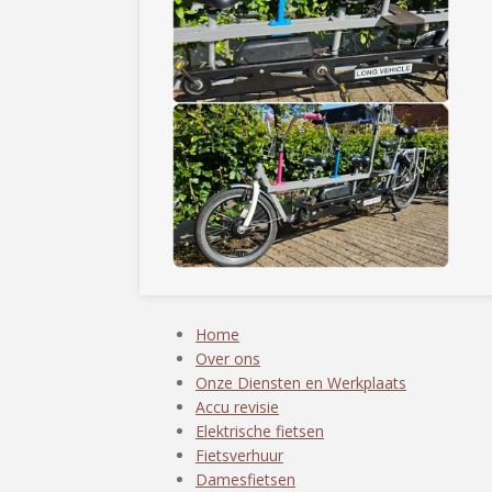
Home
Over ons
Onze Diensten en Werkplaats
Accu revisie
Elektrische fietsen
Fietsverhuur
Damesfietsen