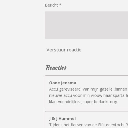
7
Bericht *
6
1
9
0
4
7
6
Verstuur reactie
s
t
Reacties
e
r
r
Oane jensma
e
Accu gereviseerd. Van mijn gazelle ,binnen
n
nieuwe accu voor m'n vrouw haar sparta fi
klantvriendelijk is ,super bedankt nog
J & J Hummel
Tijdens het fietsen van de Elfstedentocht 