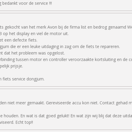
 bedankt voor de service !!!
ts gekocht van het merk Avon bij de firma list en bedrog genaamd We
p het display en viel de motor uit.
t een defecte fiets.
um die er een leuke uitdaging in zag om de fiets te repareren.
ht dat het probleem was opgelost.
inding tussen motor en controller veroorzaakte kortsluiting en de co
lijk prijsje.
n fiets service dongjum.
en niet meer gemaakt. Gereviseerde accu kon niet. Contact gehad m
houden. En wat is dat goed gelukt! En wat zijn wij blij dat deze uitda
iseerd. Echt top!!