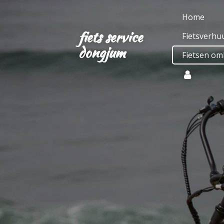
Ga
Home
direct
fiets service
Fietsverhu
naar
dongjum
de
Fietsen om
hoofdinhoud