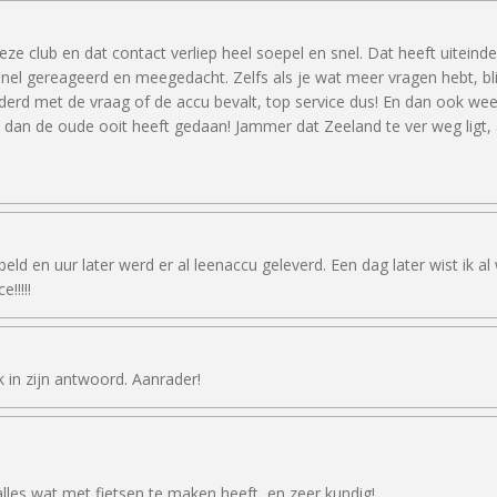
e club en dat contact verliep heel soepel en snel. Dat heeft uiteindel
nel gereageerd en meegedacht. Zelfs als je wat meer vragen hebt, blij
derd met de vraag of de accu bevalt, top service dus! En dan ook we
dan de oude ooit heeft gedaan! Jammer dat Zeeland te ver weg ligt, 
eld en uur later werd er al leenaccu geleverd. Een dag later wist ik a
!!!!!
k in zijn antwoord. Aanrader!
alles wat met fietsen te maken heeft, en zeer kundig!