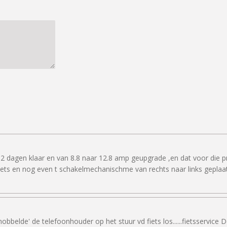
 2 dagen klaar en van 8.8 naar 12.8 amp geupgrade ,en dat voor die pri
ets en nog even t schakelmechanischme van rechts naar links geplaats
'hobbelde' de telefoonhouder op het stuur vd fiets los......fietsserv