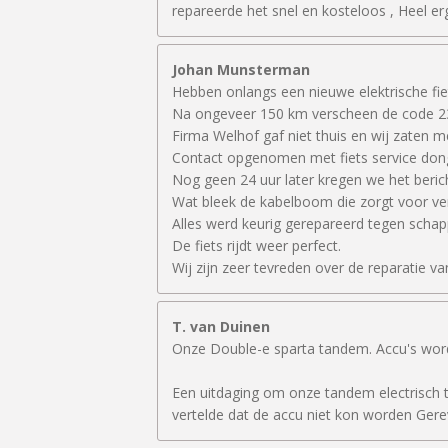
repareerde het snel en kosteloos , Heel erg
Johan Munsterman
Hebben onlangs een nieuwe elektrische fie
Na ongeveer 150 km verscheen de code 23 o
Firma Welhof gaf niet thuis en wij zaten me
Contact opgenomen met fiets service dongj
Nog geen 24 uur later kregen we het beric
Wat bleek de kabelboom die zorgt voor verb
Alles werd keurig gerepareerd tegen schappe
De fiets rijdt weer perfect.
Wij zijn zeer tevreden over de reparatie va
T. van Duinen
Onze Double-e sparta tandem. Accu's word
Een uitdaging om onze tandem electrisch te 
vertelde dat de accu niet kon worden Gerev